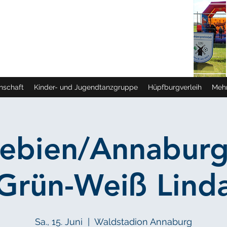
schaft
Kinder- und Jugendtanzgruppe
Hüpfburgverleih
Meh
ebien/​Annaburg
Grün-Weiß Lind
Sa., 15. Juni
  |  
Waldstadion Annaburg