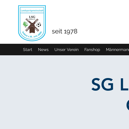
seit 1978
Start
News
Unser Verein
Fanshop
Männermann
SG L