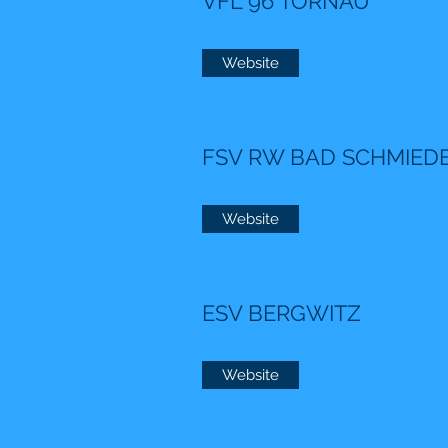
VFL 96 TORNAU
Website
FSV RW BAD SCHMIED
Website
ESV BERGWITZ
Website